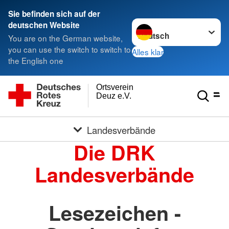
Sie befinden sich auf der
Sprache wechseln zu
deutschen Website
You are on the German website,
you can use the switch to switch to
Alles klar
the English one
Ortsverein
Deuz e.V.
Landesverbände
Die DRK
Landesverbände
Lesezeichen -