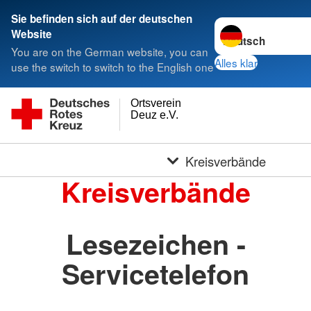
Sie befinden sich auf der deutschen
Sprache wechseln 
Website
You are on the German website, you can
Alles klar
use the switch to switch to the English one
Ortsverein
Deuz e.V.
Kreisverbände
Kreisverbände
Lesezeichen -
Servicetelefon