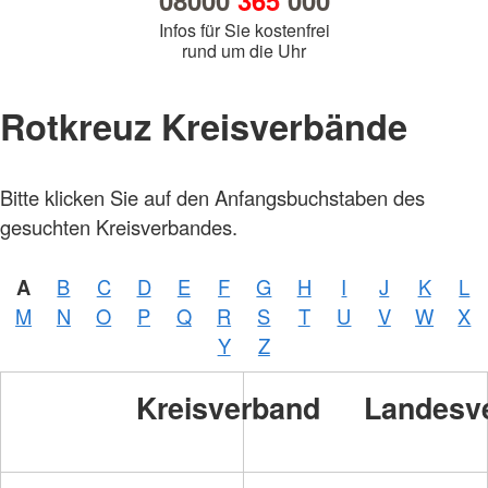
08000
365
000
Infos für Sie kostenfrei
rund um die Uhr
Rotkreuz Kreisverbände
Bitte klicken Sie auf den Anfangsbuchstaben des
gesuchten Kreisverbandes.
A
B
C
D
E
F
G
H
I
J
K
L
M
N
O
P
Q
R
S
T
U
V
W
X
Y
Z
Kreisverband
Landesv