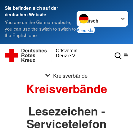
Sie befinden sich auf der
Sprache wechseln zu
deutschen Website
You are on the German website,
you can use the switch to switch to
Alles klar
the English one
Ortsverein
Deuz e.V.
Kreisverbände
Kreisverbände
Lesezeichen -
Servicetelefon