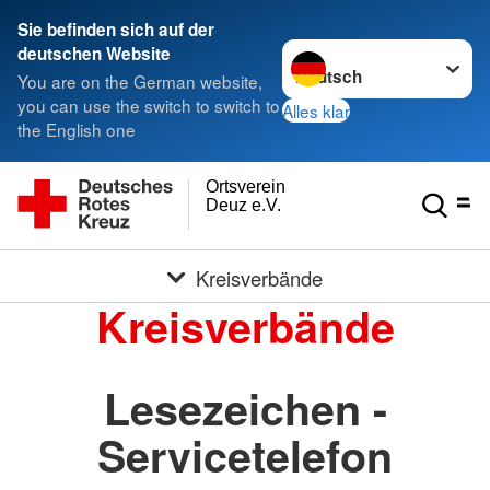
Sie befinden sich auf der
Sprache wechseln zu
deutschen Website
You are on the German website,
you can use the switch to switch to
Alles klar
the English one
Ortsverein
Deuz e.V.
Kreisverbände
Kreisverbände
Lesezeichen -
Servicetelefon