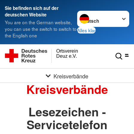
Sie befinden sich auf der
Sprache wechseln zu
deutschen Website
You are on the German website,
you can use the switch to switch to
Alles klar
the English one
Ortsverein
Deuz e.V.
Kreisverbände
Kreisverbände
Lesezeichen -
Servicetelefon