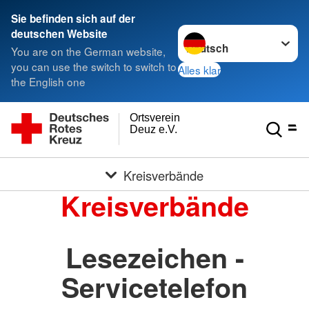
Sie befinden sich auf der
Sprache wechseln zu
deutschen Website
You are on the German website,
you can use the switch to switch to
Alles klar
the English one
Ortsverein
Deuz e.V.
Kreisverbände
Kreisverbände
Lesezeichen -
Servicetelefon