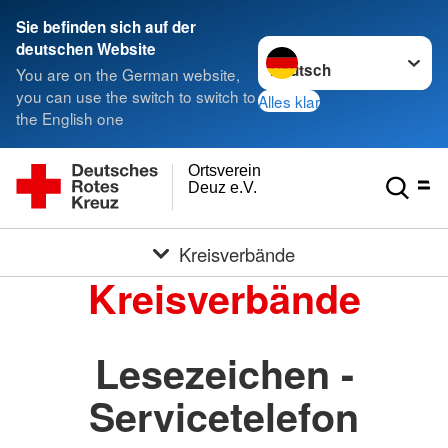
Sie befinden sich auf der
Sprache wechseln zu
deutschen Website
You are on the German website,
you can use the switch to switch to
Alles klar
the English one
Ortsverein
Deuz e.V.
Kreisverbände
Kreisverbände
Lesezeichen -
Servicetelefon