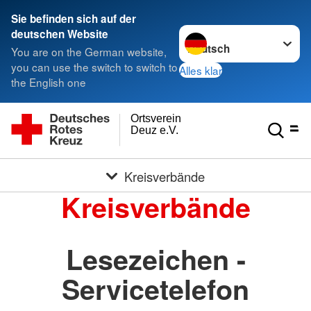
Sie befinden sich auf der
Sprache wechseln zu
deutschen Website
You are on the German website,
you can use the switch to switch to
Alles klar
the English one
Ortsverein
Deuz e.V.
Kreisverbände
Kreisverbände
Lesezeichen -
Servicetelefon