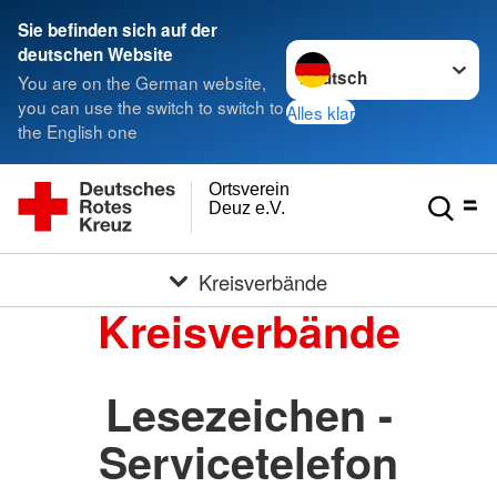
Sie befinden sich auf der
Sprache wechseln zu
deutschen Website
You are on the German website,
you can use the switch to switch to
Alles klar
the English one
Ortsverein
Deuz e.V.
Kreisverbände
Kreisverbände
Lesezeichen -
Servicetelefon