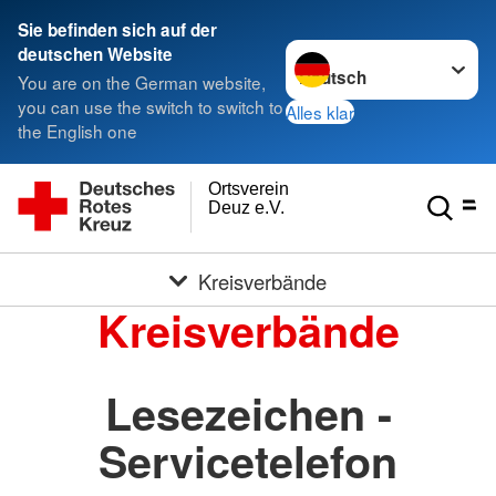
Sie befinden sich auf der
Sprache wechseln zu
deutschen Website
You are on the German website,
you can use the switch to switch to
Alles klar
the English one
Ortsverein
Deuz e.V.
Kreisverbände
Kreisverbände
Lesezeichen -
Servicetelefon