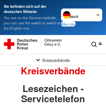
Sie befinden sich auf der
Sprache wechseln zu
deutschen Website
You are on the German website,
you can use the switch to switch to
Alles klar
the English one
Ortsverein
Deuz e.V.
Kreisverbände
Kreisverbände
Lesezeichen -
Servicetelefon