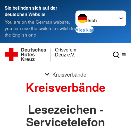
Sie befinden sich auf der
Sprache wechseln zu
deutschen Website
You are on the German website,
you can use the switch to switch to
Alles klar
the English one
Ortsverein
Deuz e.V.
Kreisverbände
Kreisverbände
Lesezeichen -
Servicetelefon