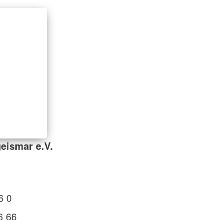
eismar e.V.
1
6 0
6 66