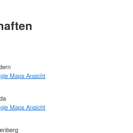
haften
dern
ogle Maps Ansicht
da
ogle Maps Ansicht
enberg