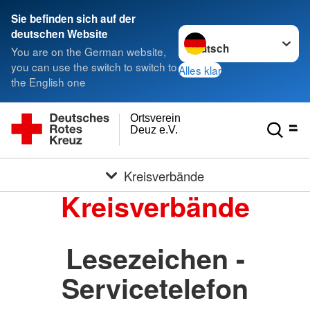
Sie befinden sich auf der
Sprache wechseln zu
deutschen Website
You are on the German website,
you can use the switch to switch to
Alles klar
the English one
Ortsverein
Deuz e.V.
Kreisverbände
Kreisverbände
Lesezeichen -
Servicetelefon