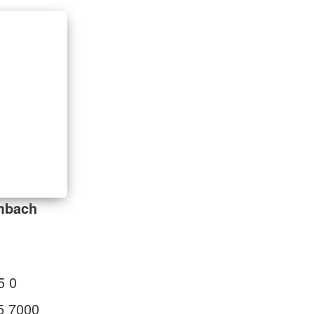
mbach
5 0
5 7000