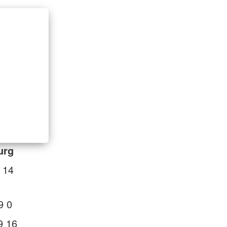
urg
 14
9 0
9 16